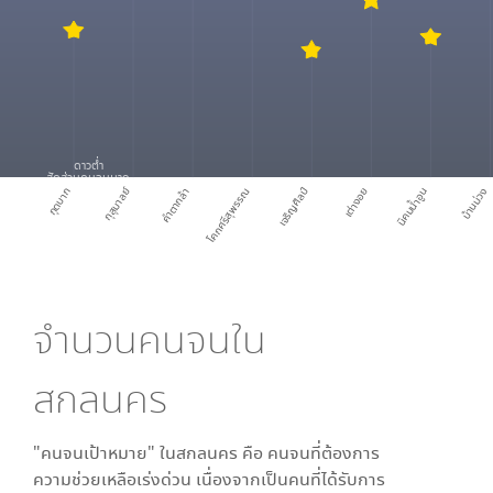
ดาวต่ำ
สัดส่วนคนจนมาก
กุดบาก
กุสุมาลย์
คำตากล้า
โคกศรีสุพรรณ
เจริญศิลป์
เต่างอย
นิคมน้ำอูน
บ้านม่วง
จำนวนคนจนใน
สกลนคร
"คนจนเป้าหมาย" ใน
สกลนคร
คือ คนจนที่ต้องการ
ความช่วยเหลือเร่งด่วน เนื่องจากเป็นคนที่ได้รับการ