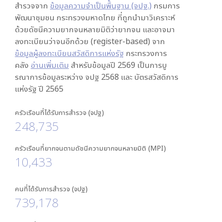
สำรวจจาก
ข้อมูลความจำเป็นพื้นฐาน (จปฐ.)
กรมการ
พัฒนาชุมชน กระทรวงมหาดไทย ที่ถูกนำมาวิเคราะห์
ด้วยดัชนีความยากจนหลายมิติว่ายากจน และอาจมา
ลงทะเบียนว่าจนอีกด้วย (register-based) จาก
ข้อมูลผู้ลงทะเบียนสวัสดิการแห่งรัฐ
กระทรวงการ
คลัง
อ่านเพิ่มเติม
สำหรับข้อมูลปี 2569 เป็นการบู
รณาการข้อมูลระหว่าง จปฐ 2568 และ บัตรสวัสดิการ
แห่งรัฐ ปี 2565
ครัวเรือนที่ได้รับการสำรวจ (จปฐ)
248,735
ครัวเรือนที่ยากจนตามดัชนีความยากจนหลายมิติ (MPI)
10,433
คนที่ได้รับการสำรวจ (จปฐ)
739,178