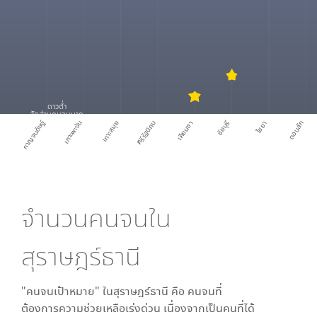
ดาวต่ำ
สัดส่วนคนจนมาก
กาญจนดิษฐ์
เกาะพะงัน
เกาะสมุย
คีรีรัฐนิคม
เคียนซา
ชัยบุรี
ไชยา
ดอนสัก
จำนวนคนจนใน
สุราษฎร์ธานี
"คนจนเป้าหมาย" ใน
สุราษฎร์ธานี
คือ คนจนที่
ต้องการความช่วยเหลือเร่งด่วน เนื่องจากเป็นคนที่ได้