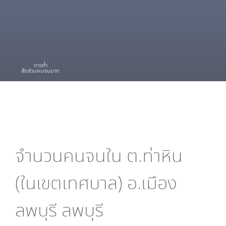
ดาวต่ำ
สัดส่วนคนจนมาก
จำนวนคนจนใน
ต.ท่าหิน
(ในเขตเทศบาล) อ.เมือง
ลพบุรี ลพบุรี