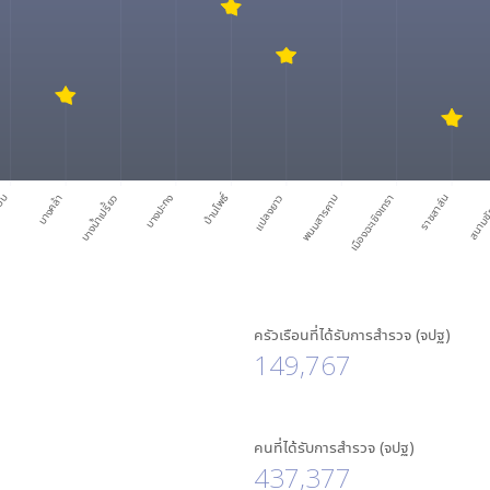
บ้านโพธิ์
ียบ
บางคล้า
บางน้ำเปรี้ยว
บางปะกง
แปลงยาว
พนมสารคาม
เมืองฉะเชิงเทรา
ราชสาส์น
สนามชั
ครัวเรือนที่ได้รับการสำรวจ (จปฐ)
149,767
คนที่ได้รับการสำรวจ (จปฐ)
437,377