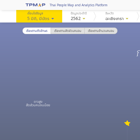
Thai People Map and Analytics Platform
เงื่อนไขข้อมูล
ข้อมูลประจำปี
จังหวัด
5 มิติ
, มีบัตร
arrow_drop_down
2562
arrow_drop_down
ฉะเชิงเทรา
arrow_drop_down
เรียงตามตัวอักษร
เรียงตามสัดส่วนคนจน
เรียงตามจำนวนคนจน
ดาวสูง
สัดส่วนคนจนน้อย