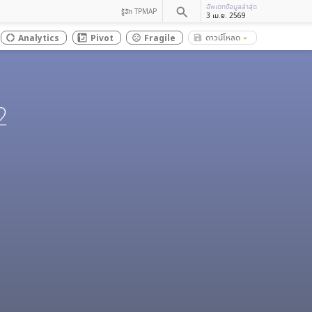
อัพเดทข้อมูลล่าสุด
search
รู้จัก TPMAP
3 เม.ย. 2569
ดาวน์โหลด
Analytics
Pivot
Fragile
save_alt
donut_large
sentiment_dissatisfied
arrow_drop_down
2