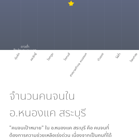
ดาวต่ำ
สัดส่วนคนจนมาก
คชสิทธิ์
กุ่มหัก
โคกตูม
โคกแย้
เทศบาลตำบล หนองแค
บัวลอย
ไผ่ต่ำ
โพนทอง
จำนวนคนจนใน
อ.หนองแค สระบุรี
"คนจนเป้าหมาย" ใน
อ.หนองแค สระบุรี
คือ คนจนที่
ต้องการความช่วยเหลือเร่งด่วน เนื่องจากเป็นคนที่ได้