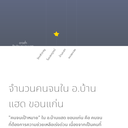
ดาวต่ำ
สัดส่วนคนจนมาก
โคกสำราญ
โนนสมบูรณ์
บ้านแฮด
หนองแซง
จำนวนคนจนใน
อ.บ้าน
แฮด ขอนแก่น
"คนจนเป้าหมาย" ใน
อ.บ้านแฮด ขอนแก่น
คือ คนจน
ที่ต้องการความช่วยเหลือเร่งด่วน เนื่องจากเป็นคนที่