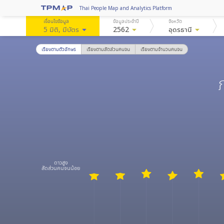
Thai People Map and Analytics Platform
เงื่อนไขข้อมูล
ข้อมูลประจำปี
จังหวัด
5 มิติ
, มีบัตร
arrow_drop_down
2562
arrow_drop_down
อุดรธานี
arrow_drop_down
เรียงตามตัวอักษร
เรียงตามสัดส่วนคนจน
เรียงตามจำนวนคนจน
ดาวสูง
สัดส่วนคนจนน้อย