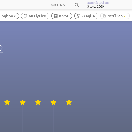
อัพเดทข้อมูลล่าสุด
search
รู้จัก TPMAP
3 เม.ย. 2569
ดาวน์โหลด
Logbook
Analytics
Pivot
Fragile
save_alt
donut_large
sentiment_dissatisfied
arrow_drop_down
2