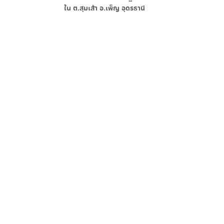
ใน
ต.สุมเส้า อ.เพ็ญ อุดรธานี