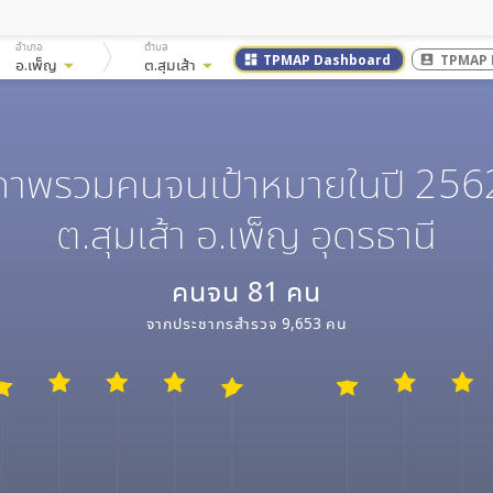
อำเภอ
ตำบล
TPMAP Dashboard
TPMAP 
dashboard
account_box
อ.เพ็ญ
arrow_drop_down
ต.สุมเส้า
arrow_drop_down
ภาพรวมคนจนเป้าหมายในปี 256
ต.สุมเส้า อ.เพ็ญ อุดรธานี
คนจน
81
คน
จากประชากรสำรวจ
9,653
คน