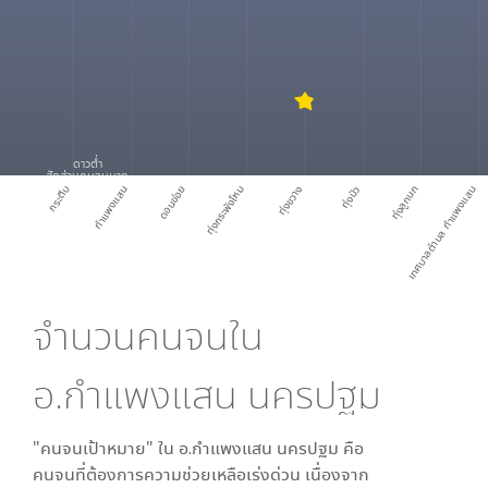
ดาวต่ำ
สัดส่วนคนจนมาก
กระตีบ
กำแพงแสน
ดอนข่อย
ทุ่งกระพังโหม
ทุ่งขวาง
ทุ่งบัว
ทุ่งลูกนก
เทศบาลตำบล กำแพงแสน
จำนวนคนจนใน
อ.กำแพงแสน นครปฐม
"คนจนเป้าหมาย" ใน
อ.กำแพงแสน นครปฐม
คือ
คนจนที่ต้องการความช่วยเหลือเร่งด่วน เนื่องจาก