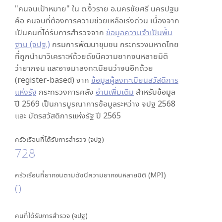
"คนจนเป้าหมาย" ใน
ต.งิ้วราย อ.นครชัยศรี นครปฐม
คือ คนจนที่ต้องการความช่วยเหลือเร่งด่วน เนื่องจาก
เป็นคนที่ได้รับการสำรวจจาก
ข้อมูลความจำเป็นพื้น
ฐาน (จปฐ.)
กรมการพัฒนาชุมชน กระทรวงมหาดไทย
ที่ถูกนำมาวิเคราะห์ด้วยดัชนีความยากจนหลายมิติ
ว่ายากจน และอาจมาลงทะเบียนว่าจนอีกด้วย
(register-based) จาก
ข้อมูลผู้ลงทะเบียนสวัสดิการ
แห่งรัฐ
กระทรวงการคลัง
อ่านเพิ่มเติม
สำหรับข้อมูล
ปี 2569 เป็นการบูรณาการข้อมูลระหว่าง จปฐ 2568
และ บัตรสวัสดิการแห่งรัฐ ปี 2565
ครัวเรือนที่ได้รับการสำรวจ (จปฐ)
728
ครัวเรือนที่ยากจนตามดัชนีความยากจนหลายมิติ (MPI)
0
คนที่ได้รับการสำรวจ (จปฐ)