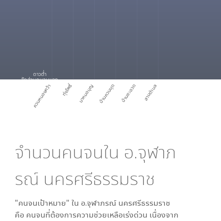
ดาวต่ำ
สัดส่วนคนจนมาก
ทุ่งโพธิ์
ควนหนองคว้า
นาหมอบุญ
บ้านควนมุด
บ้านชะอวด
สามตำบล
จำนวนคนจนใน
อ.จุฬาภ
รณ์ นครศรีธรรมราช
"คนจนเป้าหมาย" ใน
อ.จุฬาภรณ์ นครศรีธรรมราช
คือ คนจนที่ต้องการความช่วยเหลือเร่งด่วน เนื่องจาก