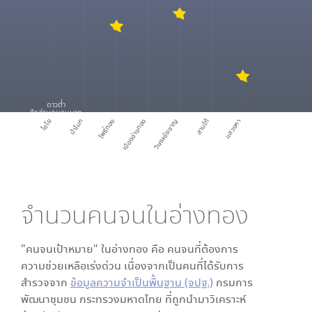
ดาวต่ำ
สัดส่วนคนจนมาก
ไชโย
ป่าโมก
โพธิ์ทอง
เมืองอ่างทอง
วิเศษชัยชาญ
สามโก้
แสวงหา
จำนวนคนจนใน
อ่างทอง
"คนจนเป้าหมาย" ใน
อ่างทอง
คือ คนจนที่ต้องการ
ความช่วยเหลือเร่งด่วน เนื่องจากเป็นคนที่ได้รับการ
สำรวจจาก
ข้อมูลความจำเป็นพื้นฐาน (จปฐ.)
กรมการ
พัฒนาชุมชน กระทรวงมหาดไทย ที่ถูกนำมาวิเคราะห์