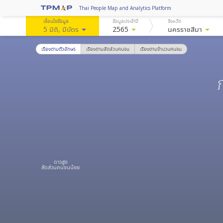
Thai People Map and Analytics Platform
เงื่อนไขข้อมูล
ข้อมูลประจำปี
จังหวัด
5 มิติ
, มีบัตร
arrow_drop_down
2565
arrow_drop_down
นครราชสีมา
arrow_drop_down
เรียงตามตัวอักษร
เรียงตามสัดส่วนคนจน
เรียงตามจำนวนคนจน
ดาวสูง
สัดส่วนคนจนน้อย