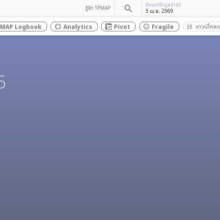
อัพเดทข้อมูลล่าสุด
search
รู้จัก TPMAP
3 เม.ย. 2569
ดาวน์โหลด
MAP Logbook
Analytics
Pivot
Fragile
save_al
donut_large
sentiment_dissatisfied
5