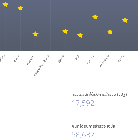
เมือง
จักราช
ทองหลาง
เทศบาลตำบล จักราช
ศรีละกอ
สีสุก
หนองขาม
หนองพลวง
หินโคน
ครัวเรือนที่ได้รับการสำรวจ (จปฐ)
17,592
คนที่ได้รับการสำรวจ (จปฐ)
58,632