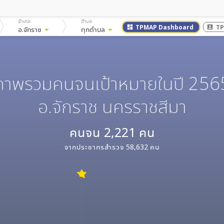
อำเภอ
ตำบล
TPMAP Dashboard
TP
dashboard
account_box
อ.จักราช
arrow_drop_down
ทุกตำบล
arrow_drop_down
ภาพรวมคนจนเป้าหมายในปี 256
อ.จักราช นครราชสีมา
คนจน
2,221
คน
จากประชากรสำรวจ
58,632
คน