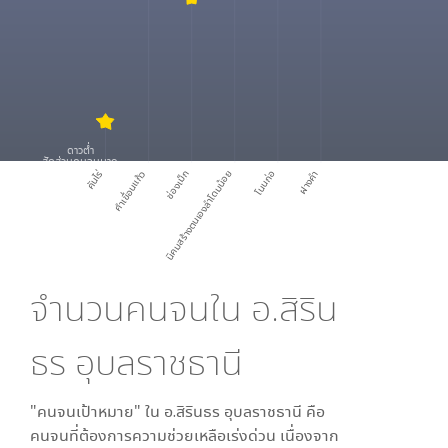
ดาวต่ำ
สัดส่วนคนจนมาก
คันไร่
คำเขื่อนแก้ว
ช่องเม็ก
นิคมสร้างตนเองลำโดมน้อย
โนนก่อ
ฝางคำ
จำนวนคนจนใน
อ.สิริน
ธร อุบลราชธานี
"คนจนเป้าหมาย" ใน
อ.สิรินธร อุบลราชธานี
คือ
คนจนที่ต้องการความช่วยเหลือเร่งด่วน เนื่องจาก