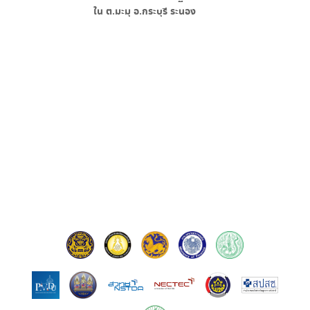
ใน
ต.มะมุ อ.กระบุรี ระนอง