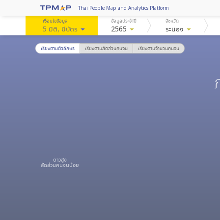
Thai People Map and Analytics Platform
เงื่อนไขข้อมูล
ข้อมูลประจำปี
จังหวัด
5 มิติ
, มีบัตร
arrow_drop_down
2565
arrow_drop_down
ระนอง
arrow_drop_down
เรียงตามตัวอักษร
เรียงตามสัดส่วนคนจน
เรียงตามจำนวนคนจน
ดาวสูง
สัดส่วนคนจนน้อย