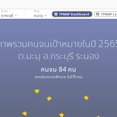
อำเภอ
ตำบล
TPMAP Dashboard
TPMAP Lo
dashboard
account_box
อ.กระบุรี
arrow_drop_down
ต.มะมุ
arrow_drop_down
ภาพรวมคนจนเป้าหมายในปี 256
ต.มะมุ อ.กระบุรี ระนอง
คนจน
84
คน
จากประชากรสำรวจ
3,075
คน