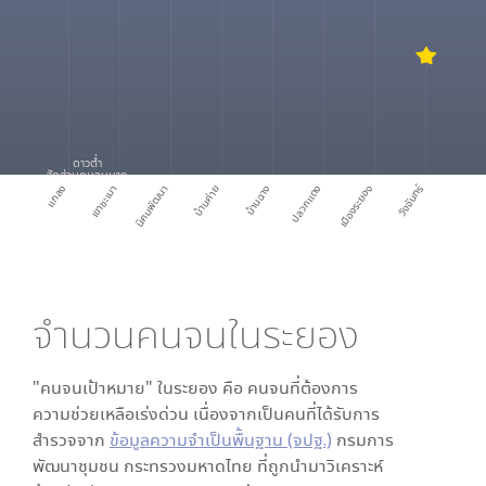
ดาวต่ำ
สัดส่วนคนจนมาก
แกลง
เขาชะเมา
นิคมพัฒนา
บ้านค่าย
บ้านฉาง
ปลวกแดง
เมืองระยอง
วังจันทร์
จำนวนคนจนใน
ระยอง
"คนจนเป้าหมาย" ใน
ระยอง
คือ คนจนที่ต้องการ
ความช่วยเหลือเร่งด่วน เนื่องจากเป็นคนที่ได้รับการ
สำรวจจาก
ข้อมูลความจำเป็นพื้นฐาน (จปฐ.)
กรมการ
พัฒนาชุมชน กระทรวงมหาดไทย ที่ถูกนำมาวิเคราะห์