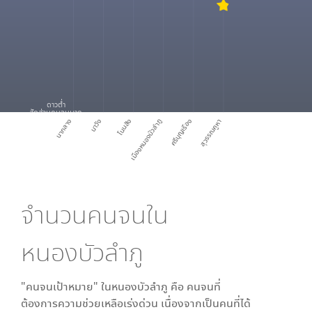
ดาวต่ำ
สัดส่วนคนจนมาก
นากลาง
นาวัง
โนนสัง
เมืองหนองบัวลำภู
ศรีบุญเรือง
สุวรรณคูหา
จำนวนคนจนใน
หนองบัวลำภู
"คนจนเป้าหมาย" ใน
หนองบัวลำภู
คือ คนจนที่
ต้องการความช่วยเหลือเร่งด่วน เนื่องจากเป็นคนที่ได้