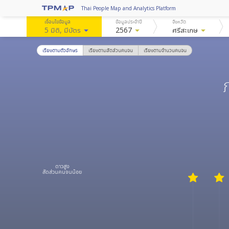
Thai People Map and Analytics Platform
เงื่อนไขข้อมูล
ข้อมูลประจำปี
จังหวัด
5 มิติ
, มีบัตร
arrow_drop_down
2567
arrow_drop_down
ศรีสะเกษ
arrow_drop_down
เรียงตามตัวอักษร
เรียงตามสัดส่วนคนจน
เรียงตามจำนวนคนจน
ดาวสูง
สัดส่วนคนจนน้อย