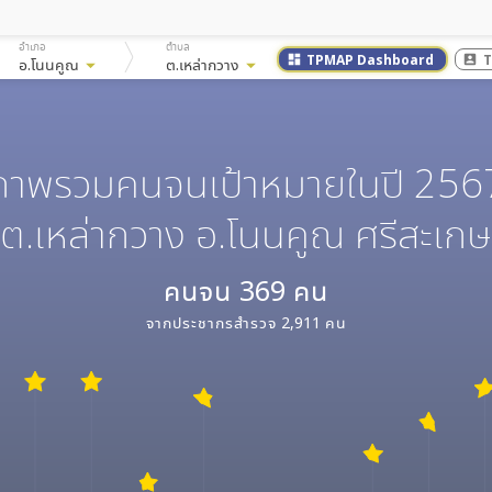
อำเภอ
ตำบล
TPMAP Dashboard
T
dashboard
account_box
อ.โนนคูณ
arrow_drop_down
ต.เหล่ากวาง
arrow_drop_down
ภาพรวมคนจนเป้าหมายในปี 256
ต.เหล่ากวาง อ.โนนคูณ ศรีสะเกษ
คนจน
369
คน
จากประชากรสำรวจ
2,911
คน