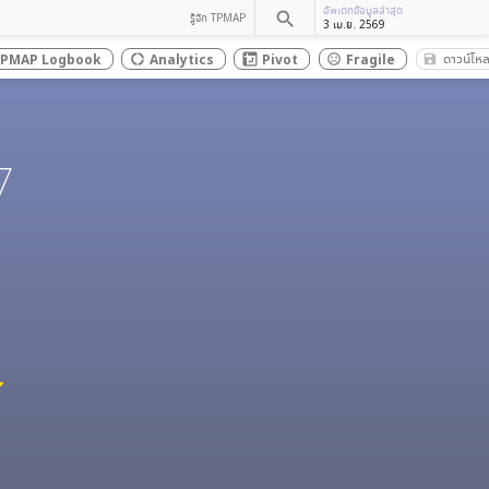
อัพเดทข้อมูลล่าสุด
search
รู้จัก TPMAP
3 เม.ย. 2569
ดาวน์โห
PMAP Logbook
Analytics
Pivot
Fragile
save_a
donut_large
sentiment_dissatisfied
7