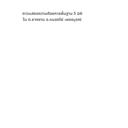
ดาวแสดงความต้องการพื้นฐาน
5
มิติ
ใน
ต.ยางงาม อ.หนองไผ่ เพชรบูรณ์