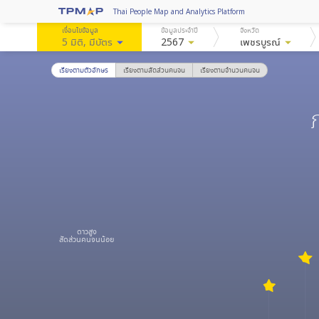
Thai People Map and Analytics Platform
เงื่อนไขข้อมูล
ข้อมูลประจำปี
จังหวัด
5 มิติ
, มีบัตร
arrow_drop_down
2567
arrow_drop_down
เพชรบูรณ์
arrow_drop_down
เรียงตามตัวอักษร
เรียงตามสัดส่วนคนจน
เรียงตามจำนวนคนจน
ดาวสูง
สัดส่วนคนจนน้อย