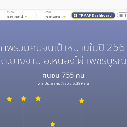
อำเภอ
ตำบล
TPMAP Dashboard
T
dashboard
account_box
อ.หนองไผ่
arrow_drop_down
ต.ยางงาม
arrow_drop_down
ภาพรวมคนจนเป้าหมายในปี 256
ต.ยางงาม อ.หนองไผ่ เพชรบูรณ์
คนจน
755
คน
จากประชากรสำรวจ
5,389
คน