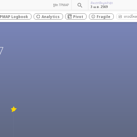
อัพเดทข้อมูลล่าสุด
search
รู้จัก TPMAP
3 เม.ย. 2569
ดาวน์โห
PMAP Logbook
Analytics
Pivot
Fragile
save_al
donut_large
sentiment_dissatisfied
7