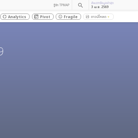
อัพเดทข้อมูลล่าสุด
search
รู้จัก TPMAP
3 เม.ย. 2569
ดาวน์โหลด
Analytics
Pivot
Fragile
save_alt
donut_large
sentiment_dissatisfied
arrow_drop_down
9