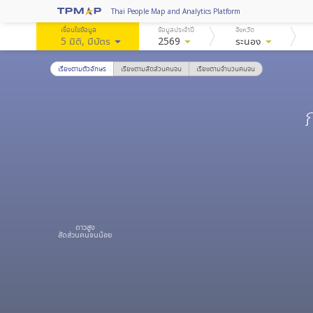
Thai People Map and Analytics Platform
เงื่อนไขข้อมูล
ข้อมูลประจำปี
จังหวัด
5 มิติ
, มีบัตร
arrow_drop_down
2569
arrow_drop_down
ระนอง
arrow_drop_down
เรียงตามตัวอักษร
เรียงตามสัดส่วนคนจน
เรียงตามจำนวนคนจน
ดาวสูง
สัดส่วนคนจนน้อย