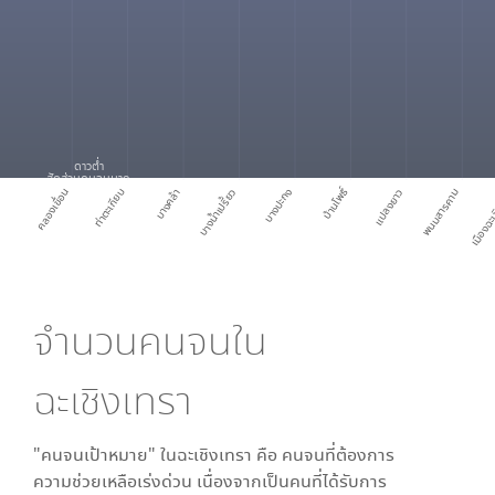
ดาวต่ำ
สัดส่วนคนจนมาก
บ้านโพธิ์
คลองเขื่อน
ท่าตะเกียบ
บางคล้า
บางน้ำเปรี้ยว
บางปะกง
แปลงยาว
พนมสารคาม
เมืองฉะเ
จำนวนคนจนใน
ฉะเชิงเทรา
"คนจนเป้าหมาย" ใน
ฉะเชิงเทรา
คือ คนจนที่ต้องการ
ความช่วยเหลือเร่งด่วน เนื่องจากเป็นคนที่ได้รับการ