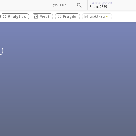
อัพเดทข้อมูลล่าสุด
search
รู้จัก TPMAP
3 เม.ย. 2569
ดาวน์โหลด
Analytics
Pivot
Fragile
save_alt
donut_large
sentiment_dissatisfied
arrow_drop_down
0