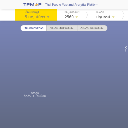
Thai People Map and Analytics Platform
เงื่อนไขข้อมูล
ข้อมูลประจำปี
จังหวัด
5 มิติ
, มีบัตร
arrow_drop_down
2560
arrow_drop_down
ปทุมธานี
arrow_drop_down
เรียงตามตัวอักษร
เรียงตามสัดส่วนคนจน
เรียงตามจำนวนคนจน
ดาวสูง
สัดส่วนคนจนน้อย