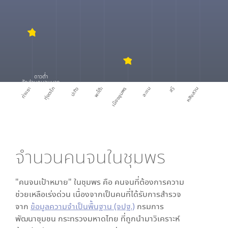
ดาวต่ำ
สัดส่วนคนจนมาก
ท่าแซะ
ทุ่งตะโก
ปะทิว
พะโต๊ะ
เมืองชุมพร
ละแม
สวี
หลังสวน
จำนวนคนจนใน
ชุมพร
"คนจนเป้าหมาย" ใน
ชุมพร
คือ คนจนที่ต้องการความ
ช่วยเหลือเร่งด่วน เนื่องจากเป็นคนที่ได้รับการสำรวจ
จาก
ข้อมูลความจำเป็นพื้นฐาน (จปฐ.)
กรมการ
พัฒนาชุมชน กระทรวงมหาดไทย ที่ถูกนำมาวิเคราะห์