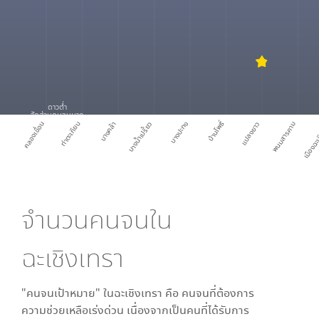
ดาวต่ำ
สัดส่วนคนจนมาก
บ้านโพธิ์
คลองเขื่อน
ท่าตะเกียบ
บางคล้า
บางน้ำเปรี้ยว
บางปะกง
แปลงยาว
พนมสารคาม
เมืองฉะเ
จำนวนคนจนใน
ฉะเชิงเทรา
"คนจนเป้าหมาย" ใน
ฉะเชิงเทรา
คือ คนจนที่ต้องการ
ความช่วยเหลือเร่งด่วน เนื่องจากเป็นคนที่ได้รับการ