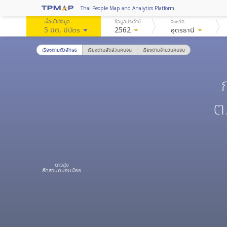
Thai People Map and Analytics Platform
เงื่อนไขข้อมูล
ข้อมูลประจำปี
จังหวัด
5 มิติ
, มีบัตร
arrow_drop_down
2562
arrow_drop_down
อุดรธานี
arrow_drop_down
เรียงตามตัวอักษร
เรียงตามสัดส่วนคนจน
เรียงตามจำนวนคนจน
ต
ดาวสูง
สัดส่วนคนจนน้อย