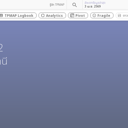
อัพเดทข้อมูลล่าสุด
search
รู้จัก TPMAP
3 เม.ย. 2569
ดาว
TPMAP Logbook
Analytics
Pivot
Fragile
save
count_box
donut_large
sentiment_dissatisfied
2
นี