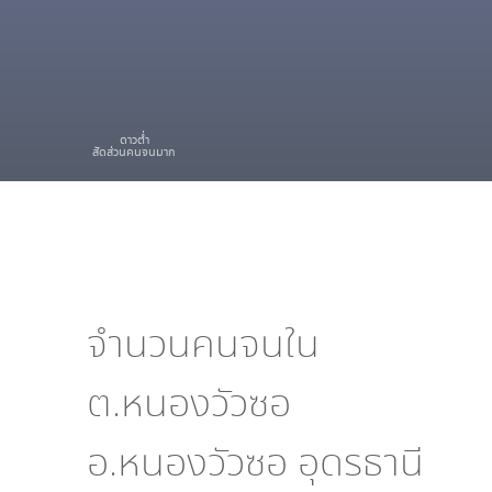
ดาวต่ำ
สัดส่วนคนจนมาก
จำนวนคนจนใน
ต.หนองวัวซอ
อ.หนองวัวซอ อุดรธานี