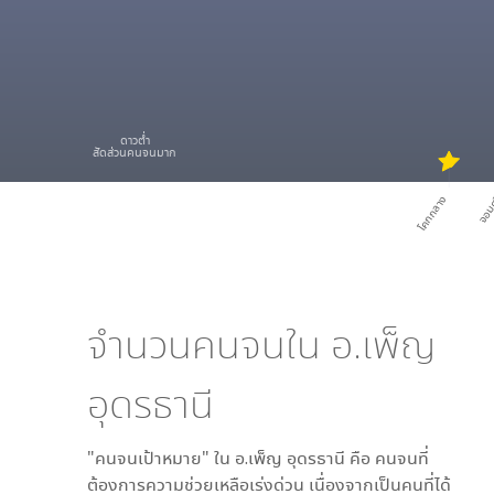
ดาวต่ำ
สัดส่วนคนจนมาก
โคกกลาง
จอม
จำนวนคนจนใน
อ.เพ็ญ
อุดรธานี
"คนจนเป้าหมาย" ใน
อ.เพ็ญ อุดรธานี
คือ คนจนที่
ต้องการความช่วยเหลือเร่งด่วน เนื่องจากเป็นคนที่ได้