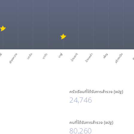
ศรี
เชียงหวาง
เตาไห
นาบัว
นาพู่
บ้านธาตุ
บ้านเหล่า
เพ็ญ
สร้างแป้น
สุ
ครัวเรือนที่ได้รับการสำรวจ (จปฐ)
24,746
คนที่ได้รับการสำรวจ (จปฐ)
80,260