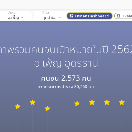
อำเภอ
ตำบล
TPMAP Dashboard
TPMA
dashboard
account_box
อ.เพ็ญ
arrow_drop_down
ทุกตำบล
arrow_drop_down
ภาพรวมคนจนเป้าหมายในปี 256
อ.เพ็ญ อุดรธานี
คนจน
2,573
คน
จากประชากรสำรวจ
80,260
คน