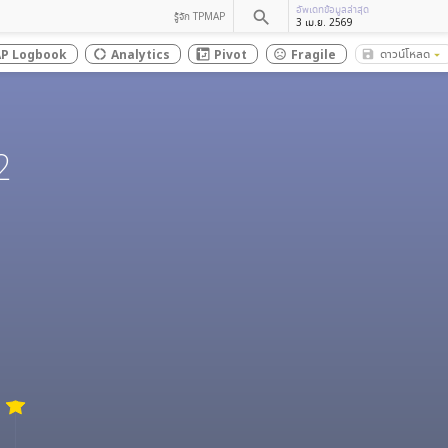
อัพเดทข้อมูลล่าสุด
search
รู้จัก TPMAP
3 เม.ย. 2569
ดาวน์โหลด
P Logbook
Analytics
Pivot
Fragile
save_alt
donut_large
sentiment_dissatisfied
arrow_drop_down
2