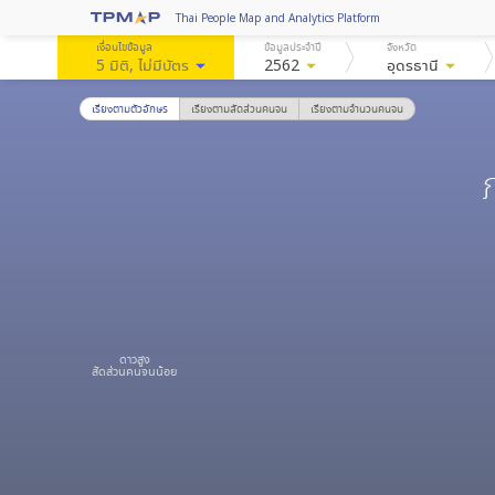
Thai People Map and Analytics Platform
เงื่อนไขข้อมูล
ข้อมูลประจำปี
จังหวัด
5 มิติ
, ไม่มีบัตร
arrow_drop_down
2562
arrow_drop_down
อุดรธานี
arrow_drop_down
เรียงตามตัวอักษร
เรียงตามสัดส่วนคนจน
เรียงตามจำนวนคนจน
ดาวสูง
สัดส่วนคนจนน้อย