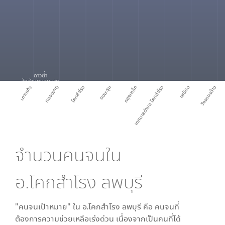
ดาวต่ำ
สัดส่วนคนจนมาก
เกาะแก้ว
คลองเกตุ
โคกสำโรง
ดงมะรุม
ถลุงเหล็ก
เทศบาลตำบล โคกสำโรง
เพนียด
วังขอนขว้าง
จำนวนคนจนใน
อ.โคกสำโรง ลพบุรี
"คนจนเป้าหมาย" ใน
อ.โคกสำโรง ลพบุรี
คือ คนจนที่
ต้องการความช่วยเหลือเร่งด่วน เนื่องจากเป็นคนที่ได้