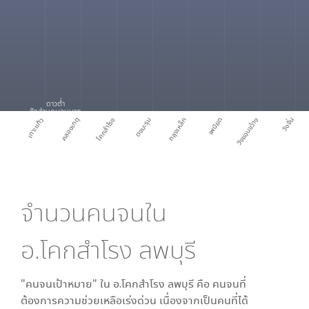
ดาวต่ำ
สัดส่วนคนจนมาก
เกาะแก้ว
คลองเกตุ
โคกสำโรง
ดงมะรุม
ถลุงเหล็ก
เพนียด
วังขอนขว้าง
วังจั่น
จำนวนคนจนใน
อ.โคกสำโรง ลพบุรี
"คนจนเป้าหมาย" ใน
อ.โคกสำโรง ลพบุรี
คือ คนจนที่
ต้องการความช่วยเหลือเร่งด่วน เนื่องจากเป็นคนที่ได้