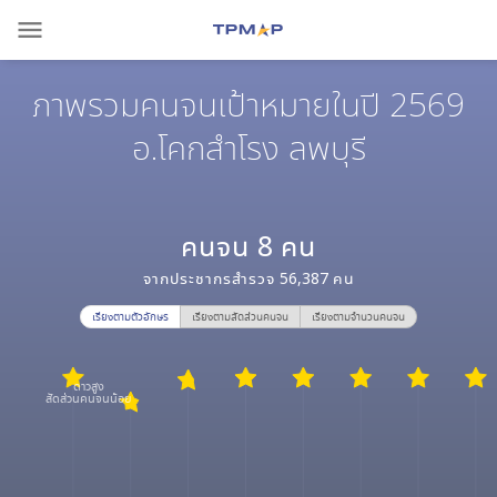
menu
ภาพรวมคนจนเป้าหมายในปี 2569
อ.โคกสำโรง ลพบุรี
คนจน
8
คน
จากประชากรสำรวจ
56,387
คน
เรียงตามตัวอักษร
เรียงตามสัดส่วนคนจน
เรียงตามจำนวนคนจน
ดาวสูง
สัดส่วนคนจนน้อย