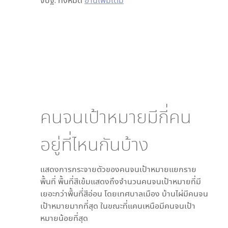
จปฐ. ทั้งหมด
อ่านเพิ่มเติม
คนจนเป้าหมายมีกี่คน
อยู่ที่ไหนกันบ้าง
แสดงการกระจายตัวของคนจนเป้าหมายแยกราย
พื้นที่ พื้นที่สีเข้มแสดงถึงจำนวนคนจนเป้าหมายที่มี
เยอะกว่าพื้นที่สีอ่อน โดย
เทศบาลเมือง บ้านไผ่
มีคนจน
เป้าหมายมากที่สุด ในขณะที่
แคนเหนือ
มีคนจนเป้า
หมายน้อยที่สุด