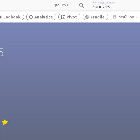
อัพเดทข้อมูลล่าสุด
search
รู้จัก TPMAP
3 เม.ย. 2569
ดาวน์โหลด
P Logbook
Analytics
Pivot
Fragile
save_alt
donut_large
sentiment_dissatisfied
arrow_drop_down
5