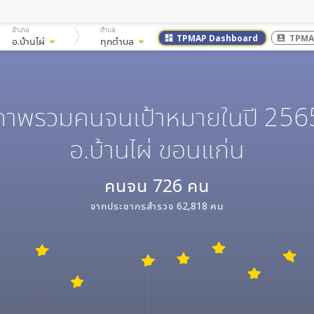
อำเภอ
ตำบล
TPMAP Dashboard
TPMA
dashboard
account_box
อ.บ้านไผ่
arrow_drop_down
ทุกตำบล
arrow_drop_down
ภาพรวมคนจนเป้าหมายในปี 256
อ.บ้านไผ่ ขอนแก่น
คนจน
726
คน
จากประชากรสำรวจ
62,818
คน