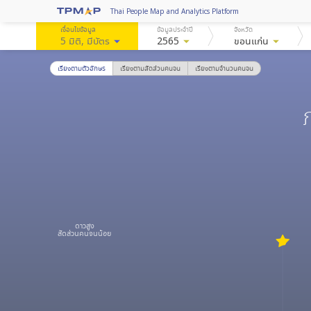
Thai People Map and Analytics Platform
เงื่อนไขข้อมูล
ข้อมูลประจำปี
จังหวัด
5 มิติ
, มีบัตร
arrow_drop_down
2565
arrow_drop_down
ขอนแก่น
arrow_drop_down
เรียงตามตัวอักษร
เรียงตามสัดส่วนคนจน
เรียงตามจำนวนคนจน
ดาวสูง
สัดส่วนคนจนน้อย