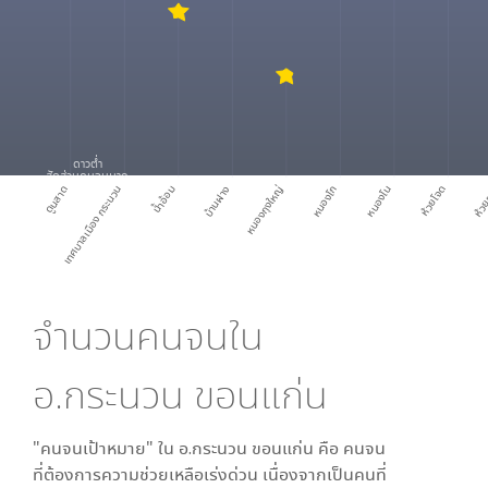
ดาวต่ำ
สัดส่วนคนจนมาก
ดูนสาด
เทศบาลเมือง กระนวน
น้ำอ้อม
บ้านฝาง
หนองกุงใหญ่
หนองโก
หนองโน
ห้วยโจด
ห้ว
จำนวนคนจนใน
อ.กระนวน ขอนแก่น
"คนจนเป้าหมาย" ใน
อ.กระนวน ขอนแก่น
คือ คนจน
ที่ต้องการความช่วยเหลือเร่งด่วน เนื่องจากเป็นคนที่