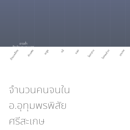
ดาวต่ำ
สัดส่วนคนจนมาก
แข้
ตาเกษ
ก้านเหลือง
กำแพง
ขะยูง
แขม
โคกจาน
โคกหล่าม
จำนวนคนจนใน
อ.อุทุมพรพิสัย
ศรีสะเกษ