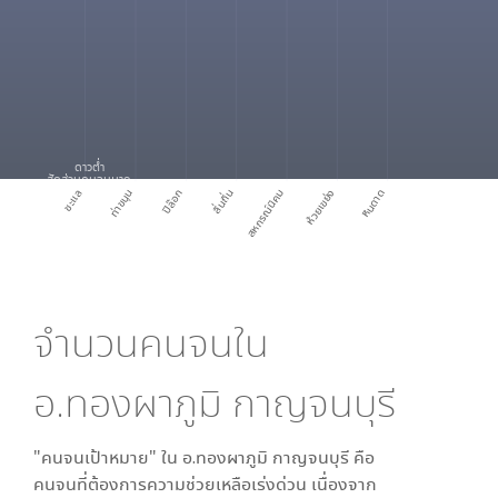
ดาวต่ำ
สัดส่วนคนจนมาก
ชะแล
ท่าขนุน
ปิล๊อก
ลิ่นถิ่น
สหกรณ์นิคม
ห้วยเขย่ง
หินดาด
จำนวนคนจนใน
อ.ทองผาภูมิ กาญจนบุรี
"คนจนเป้าหมาย" ใน
อ.ทองผาภูมิ กาญจนบุรี
คือ
คนจนที่ต้องการความช่วยเหลือเร่งด่วน เนื่องจาก