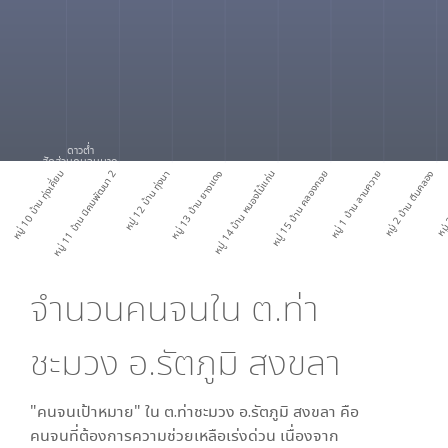
ดาวต่ำ
สัดส่วนคนจนมาก
หมู่ 10 บ้าน ทุ่งเคี่ยม
หมู่ 11 บ้าน นิคมพัฒนา 2
หมู่ 12 บ้าน ทุ่งนา
หมู่ 13 บ้าน ยางแดง
หมู่ 14 บ้าน หนองไม้แก่น
หมู่ 15 บ้าน คลองกอย
หมู่ 1 บ้าน ลานควาย
หมู่ 2 บ้าน ตีนคลอง
หมู่ 
จำนวนคนจนใน
ต.ท่า
ชะมวง อ.รัตภูมิ สงขลา
"คนจนเป้าหมาย" ใน
ต.ท่าชะมวง อ.รัตภูมิ สงขลา
คือ
คนจนที่ต้องการความช่วยเหลือเร่งด่วน เนื่องจาก