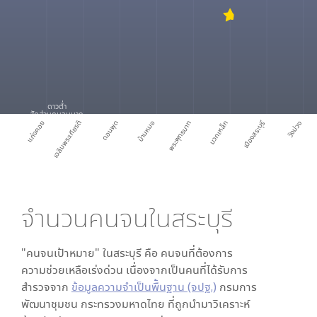
ดาวต่ำ
สัดส่วนคนจนมาก
แก่งคอย
เฉลิมพระเกียรติ
ดอนพุด
บ้านหมอ
พระพุทธบาท
มวกเหล็ก
เมืองสระบุรี
วังม่วง
จำนวนคนจนใน
สระบุรี
"คนจนเป้าหมาย" ใน
สระบุรี
คือ คนจนที่ต้องการ
ความช่วยเหลือเร่งด่วน เนื่องจากเป็นคนที่ได้รับการ
สำรวจจาก
ข้อมูลความจำเป็นพื้นฐาน (จปฐ.)
กรมการ
พัฒนาชุมชน กระทรวงมหาดไทย ที่ถูกนำมาวิเคราะห์