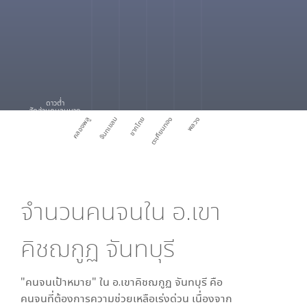
ดาวต่ำ
สัดส่วนคนจนมาก
คลองพลู
จันทเขลม
ชากไทย
ตะเคียนทอง
พลวง
จำนวนคนจนใน
อ.เขา
คิชฌกูฏ จันทบุรี
"คนจนเป้าหมาย" ใน
อ.เขาคิชฌกูฏ จันทบุรี
คือ
คนจนที่ต้องการความช่วยเหลือเร่งด่วน เนื่องจาก