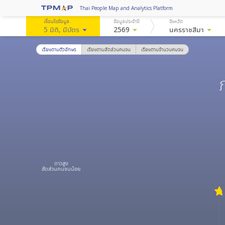
Thai People Map and Analytics Platform
เงื่อนไขข้อมูล
ข้อมูลประจำปี
จังหวัด
5 มิติ
, มีบัตร
arrow_drop_down
2569
arrow_drop_down
นครราชสีมา
arrow_drop_down
เรียงตามตัวอักษร
เรียงตามสัดส่วนคนจน
เรียงตามจำนวนคนจน
ดาวสูง
สัดส่วนคนจนน้อย