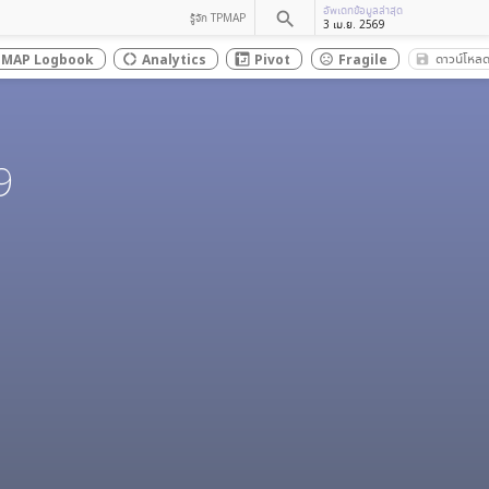
อัพเดทข้อมูลล่าสุด
search
รู้จัก TPMAP
3 เม.ย. 2569
ดาวน์โหล
PMAP Logbook
Analytics
Pivot
Fragile
save_al
donut_large
sentiment_dissatisfied
9