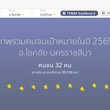
อำเภอ
ตำบล
TPMAP Dashboard
T
dashboard
account_box
อ.โชคชัย
arrow_drop_down
ทุกตำบล
arrow_drop_down
ภาพรวมคนจนเป้าหมายในปี 256
อ.โชคชัย นครราชสีมา
คนจน
32
คน
จากประชากรสำรวจ
60,036
คน