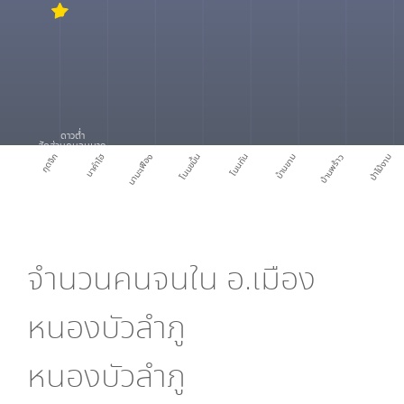
ดาวต่ำ
สัดส่วนคนจนมาก
กุดจิก
นาคำไฮ
นามะเฟือง
โนนขมิ้น
โนนทัน
บ้านขาม
บ้านพร้าว
ป่าไม้งาม
จำนวนคนจนใน
อ.เมือง
หนองบัวลำภู
หนองบัวลำภู