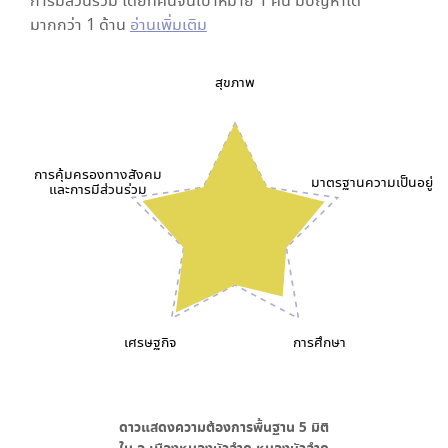
การมีส่วนร่วม โดยที่คนจนเป้าหมาย 1 คน มีปัญหาได้
มากกว่า 1 ด้าน
อ่านเพิ่มเติม
สุขภาพ
การคุ้มครองทางสังคม
มาตรฐานความเป็นอยู่
และการมีส่วนร่วม
เศรษฐกิจ
การศึกษา
ดาวแสดงความต้องการพื้นฐาน
5
มิติ
ใน
อ.เมืองหนองบัวลำภู หนองบัวลำภู