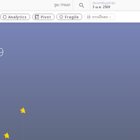
อัพเดทข้อมูลล่าสุด
search
รู้จัก TPMAP
3 เม.ย. 2569
ดาวน์โหลด
Analytics
Pivot
Fragile
save_alt
donut_large
sentiment_dissatisfied
arrow_drop_down
9