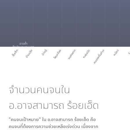
ดาวต่ำ
สัดส่วนคนจนมาก
ขี้เหล็ก
บ้านแจ้ง
บ้านดู่
โพนเมือง
หนองขาม
หนองบัว
หนองหมื่นถ่าน
หน่อม
โ
จำนวนคนจนใน
อ.อาจสามารถ ร้อยเอ็ด
"คนจนเป้าหมาย" ใน
อ.อาจสามารถ ร้อยเอ็ด
คือ
คนจนที่ต้องการความช่วยเหลือเร่งด่วน เนื่องจาก