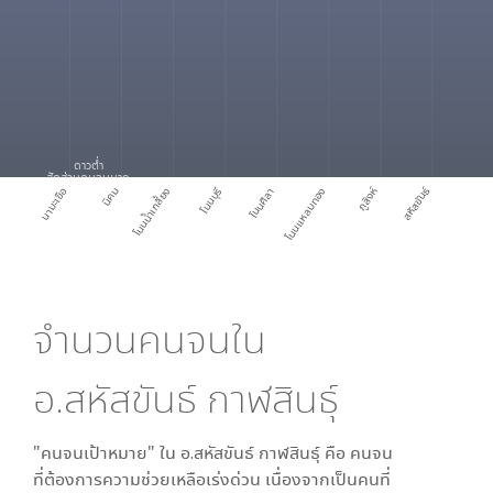
ดาวต่ำ
สัดส่วนคนจนมาก
สหัสขันธ์
นามะเขือ
นิคม
โนนน้ำเกลี้ยง
โนนบุรี
โนนศิลา
โนนแหลมทอง
ภูสิงห์
จำนวนคนจนใน
อ.สหัสขันธ์ กาฬสินธุ์
"คนจนเป้าหมาย" ใน
อ.สหัสขันธ์ กาฬสินธุ์
คือ คนจน
ที่ต้องการความช่วยเหลือเร่งด่วน เนื่องจากเป็นคนที่