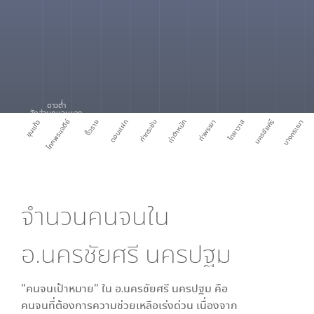
ดาวต่ำ
สัดส่วนคนจนมาก
ขุนแก้ว
โคกพระเจดีย์
งิ้วราย
ดอนแฝก
ท่ากระชับ
ท่าตำหนัก
ท่าพระยา
ไทยาวาส
นครชัยศรี
บางกระเบา
จำนวนคนจนใน
อ.นครชัยศรี นครปฐม
"คนจนเป้าหมาย" ใน
อ.นครชัยศรี นครปฐม
คือ
คนจนที่ต้องการความช่วยเหลือเร่งด่วน เนื่องจาก