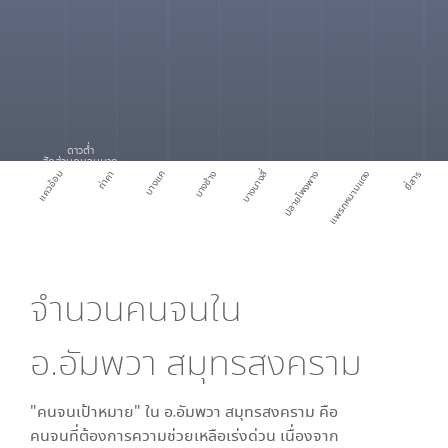
ดาวต่ำ
สัดส่วนคนจนมาก
แควอ้อม
ท่าคา
บางแค
บางช้าง
บางนางลี่
ปลายโพงพาง
แพรกหนามแดง
ยี่สาร
จำนวนคนจนใน
อ.อัมพวา สมุทรสงคราม
"คนจนเป้าหมาย" ใน
อ.อัมพวา สมุทรสงคราม
คือ
คนจนที่ต้องการความช่วยเหลือเร่งด่วน เนื่องจาก