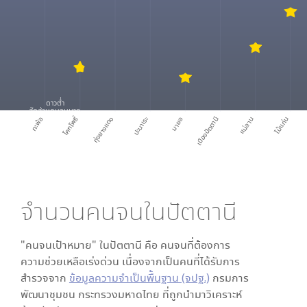
ดาวต่ำ
สัดส่วนคนจนมาก
โคกโพธิ์
กะพ้อ
ทุ่งยางแดง
ปะนาเระ
มายอ
เมืองปัตตานี
แม่ลาน
ไม้แก่น
จำนวนคนจนใน
ปัตตานี
"คนจนเป้าหมาย" ใน
ปัตตานี
คือ คนจนที่ต้องการ
ความช่วยเหลือเร่งด่วน เนื่องจากเป็นคนที่ได้รับการ
สำรวจจาก
ข้อมูลความจำเป็นพื้นฐาน (จปฐ.)
กรมการ
พัฒนาชุมชน กระทรวงมหาดไทย ที่ถูกนำมาวิเคราะห์