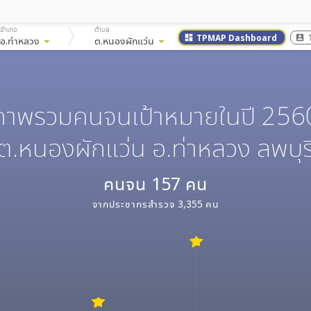
อำเภอ
ตำบล
TPMAP Dashboard
dashboard
account_box
อ.ท่าหลวง
arrow_drop_down
ต.หนองผักแว่น
arrow_drop_down
ภาพรวมคนจนเป้าหมายในปี 256
ต.หนองผักแว่น อ.ท่าหลวง ลพบุร
คนจน
157
คน
จากประชากรสำรวจ
3,355
คน