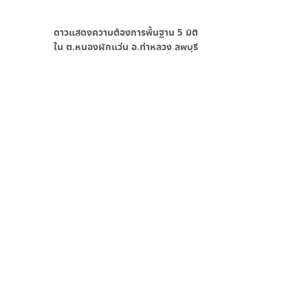
ดาวแสดงความต้องการพื้นฐาน
5
มิติ
ใน
ต.หนองผักแว่น อ.ท่าหลวง ลพบุรี