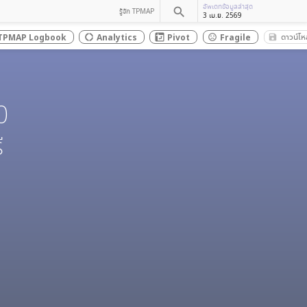
อัพเดทข้อมูลล่าสุด
search
รู้จัก TPMAP
3 เม.ย. 2569
ดาวน์โ
TPMAP Logbook
Analytics
Pivot
Fragile
save_a
donut_large
sentiment_dissatisfied
0
ี