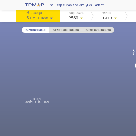
Thai People Map and Analytics Platform
เงื่อนไขข้อมูล
ข้อมูลประจำปี
จังหวัด
5 มิติ
, มีบัตร
arrow_drop_down
2560
arrow_drop_down
ลพบุรี
arrow_drop_down
เรียงตามตัวอักษร
เรียงตามสัดส่วนคนจน
เรียงตามจำนวนคนจน
ดาวสูง
สัดส่วนคนจนน้อย