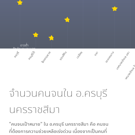
ดาวต่ำ
สัดส่วนคนจนมาก
ครบุรี
ครบุรีใต้
โคกกระชาย
จระเข้หิน
เฉลียง
แชะ
ตะแบกบาน
เทศบาลตำบล แชะ
เทศบาลตำบล ไ
จำนวนคนจนใน
อ.ครบุรี
นครราชสีมา
"คนจนเป้าหมาย" ใน
อ.ครบุรี นครราชสีมา
คือ คนจน
ที่ต้องการความช่วยเหลือเร่งด่วน เนื่องจากเป็นคนที่