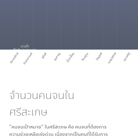
ดาวต่ำ
สัดส่วนคนจนมาก
กันทรลักษ์
ขุขันธ์
เบญจลักษ์
กันทรารมย์
ขุนหาญ
น้ำเกลี้ยง
โนนคูณ
บึงบูรพ์
ปรางค์กู่
จำนวนคนจนใน
ศรีสะเกษ
"คนจนเป้าหมาย" ใน
ศรีสะเกษ
คือ คนจนที่ต้องการ
ความช่วยเหลือเร่งด่วน เนื่องจากเป็นคนที่ได้รับการ