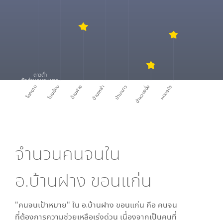
ดาวต่ำ
สัดส่วนคนจนมาก
โคกงาม
โนนฆ้อง
บ้านฝาง
บ้านเหล่า
ป่ามะนาว
ป่าหวายนั่ง
หนองบัว
จำนวนคนจนใน
อ.บ้านฝาง ขอนแก่น
"คนจนเป้าหมาย" ใน
อ.บ้านฝาง ขอนแก่น
คือ คนจน
ที่ต้องการความช่วยเหลือเร่งด่วน เนื่องจากเป็นคนที่