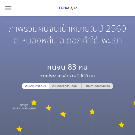
menu
ภาพรวมคนจนเป้าหมายในปี 2560
ต.หนองหล่ม อ.ดอกคำใต้ พะเยา
คนจน
83
คน
จากประชากรสำรวจ
2,645
คน
เรียงตามตัวอักษร
เรียงตามสัดส่วนคนจน
เรียงตามจำนวนคนจน
ดาวสูง
สัดส่วนคนจนน้อย