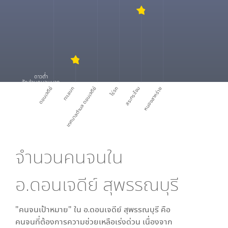
ดาวต่ำ
สัดส่วนคนจนมาก
ดอนเจดีย์
ทะเลบก
เทศบาลตำบล ดอนเจดีย์
ไร่รถ
สระกระโจม
หนองสาหร่าย
จำนวนคนจนใน
อ.ดอนเจดีย์ สุพรรณบุรี
"คนจนเป้าหมาย" ใน
อ.ดอนเจดีย์ สุพรรณบุรี
คือ
คนจนที่ต้องการความช่วยเหลือเร่งด่วน เนื่องจาก