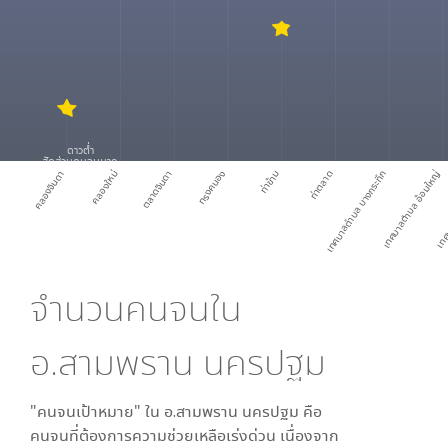
ดาวต่ำ
สัดส่วนคนจนมาก
คลองจินดา
คลองใหม่
ตลาดจินดา
ทรงคนอง
ท่าข้าม
ท่าตลาด
เทศบาลตำบล บางกระทึก
เทศบาลตำบล อ้อมใหญ่
เทศบา
จำนวนคนจนใน
อ.สามพราน นครปฐม
"คนจนเป้าหมาย" ใน
อ.สามพราน นครปฐม
คือ
คนจนที่ต้องการความช่วยเหลือเร่งด่วน เนื่องจาก