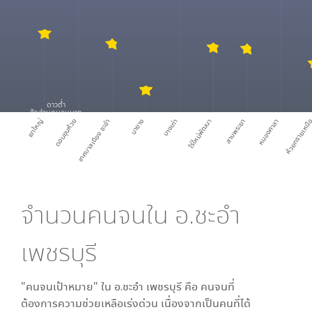
ดาวต่ำ
สัดส่วนคนจนมาก
เขาใหญ่
ดอนขุนห้วย
เทศบาลเมือง ชะอำ
นายาง
บางเก่า
ไร่ใหม่พัฒนา
สามพระยา
หนองศาลา
ห้วยทรายเหน
จำนวนคนจนใน
อ.ชะอำ
เพชรบุรี
"คนจนเป้าหมาย" ใน
อ.ชะอำ เพชรบุรี
คือ คนจนที่
ต้องการความช่วยเหลือเร่งด่วน เนื่องจากเป็นคนที่ได้